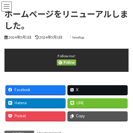
コ
ナ
ン
ビ
ホームページをリニューアルしま
テ
ゲ
ン
ー
した。
ツ
シ
へ
ョ
最
2024年5月1日
2024年5月1日
levelup
ス
ン
終
キ
に
更
ッ
移
新
プ
動
Follow me!
日
時
:
Facebook
X
Hatena
LINE
Pocket
Copy
Uncategorized